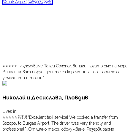
WhatsApp +359893737985
Отзиви от
клиенти
⭐⭐⭐⭐⭐ „Използваме Такси Созопол винаги, когато сме на море.
Винаги идват бързо, цените са коректни, а шофьорите са
усмихнати и точни.“
Николай и Десислава, Пловдив
Lives in:
⭐⭐⭐⭐⭐ 🇬🇧 “Excellent taxi service! We booked a transfer from
Sozopol to Burgas Airport. The driver was very friendly and
professional.” „Отлично такси обслужване! Резервирахме