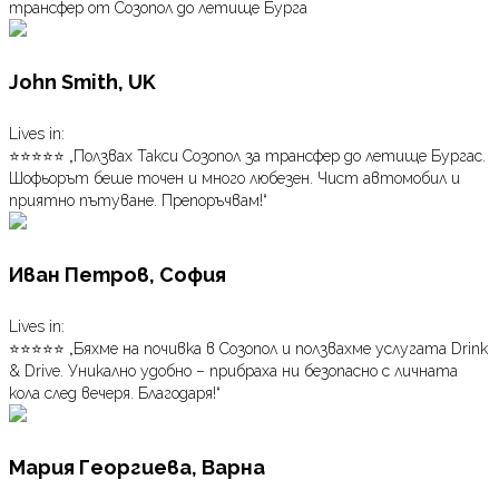
трансфер от Созопол до летище Бурга
John Smith, UK
Lives in:
⭐⭐⭐⭐⭐ „Ползвах Такси Созопол за трансфер до летище Бургас.
Шофьорът беше точен и много любезен. Чист автомобил и
приятно пътуване. Препоръчвам!“
Иван Петров, София
Lives in:
⭐⭐⭐⭐⭐ „Бяхме на почивка в Созопол и ползвахме услугата Drink
& Drive. Уникално удобно – прибраха ни безопасно с личната
кола след вечеря. Благодаря!“
Мария Георгиева, Варна